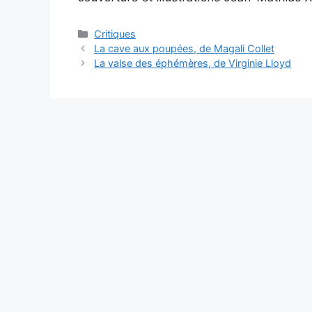
Critiques
La cave aux poupées, de Magali Collet
La valse des éphémères, de Virginie Lloyd