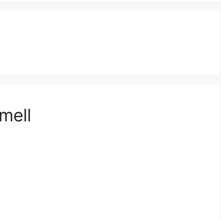
9
mell