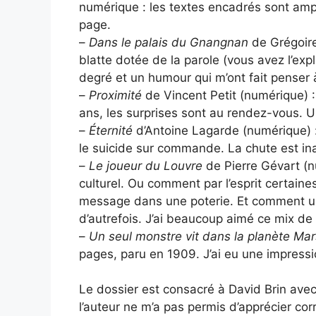
numérique : les textes encadrés sont ampu
page.
–
Dans le palais du Gnangnan
de Grégoire
blatte dotée de la parole (vous avez l’exp
degré et un humour qui m’ont fait penser
–
Proximité
de Vincent Petit (numérique) :
ans, les surprises sont au rendez-vous. U
–
Éternité
d’Antoine Lagarde (numérique) :
le suicide sur commande. La chute est in
–
Le joueur du Louvre
de Pierre Gévart (nu
culturel. Ou comment par l’esprit certain
message dans une poterie. Et comment un
d’autrefois. J’ai beaucoup aimé ce mix de
–
Un seul monstre vit dans la planète Ma
pages, paru en 1909. J’ai eu une impress
Le dossier est consacré à David Brin ave
l’auteur ne m’a pas permis d’apprécier co