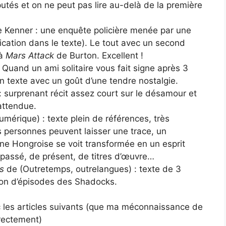
tés et on ne peut pas lire au-delà de la première
 Kenner : une enquête policière menée par une
lication dans le texte). Le tout avec un second
 à
Mars Attack
de Burton. Excellent !
 Quand un ami solitaire vous fait signe après 3
n texte avec un goût d’une tendre nostalgie.
 surprenant récit assez court sur le désamour et
attendue.
mérique) : texte plein de références, très
es personnes peuvent laisser une trace, un
e Hongroise se voit transformée en un esprit
 passé, de présent, de titres d’œuvre…
rs
de (Outretemps, outrelangues) : texte de 3
ion d’épisodes des Shadocks.
c les articles suivants (que ma méconnaissance de
rrectement)