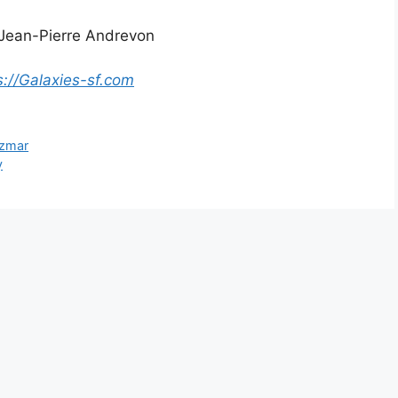
 Jean-Pierre Andrevon
s://Galaxies-sf.com
izmar
y