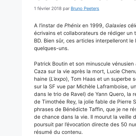
1 février 2018
par
Bruno Peeters
A l’instar de
Phénix
en 1999,
Galaxies
cél
écrivains et collaborateurs de rédiger un 
BD. Bien sûr, ces articles interpelleront le 
quelques-uns.
Patrick Boutin et son minuscule vénusien 
Caza sur la vie après la mort, Lucie Chen
haine (
L’expo
), Tom Haas et un superbe so
sur la SF vue par Michèle Laframboise, 
dans le trio de Ravel) de Yann Quero, la 
de Timothée Rey, la jolie fable de Pierre 
phrases de Bénédicte Taffin, que je ne résis
de chance dans la vie. Il mourut la veill
poursuit par l’évocation directe des 50 n
résumé du contenu.