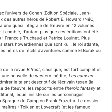
c l’univers de Conan (Edition Spéciale, Jean-
ux des autres héros de Robert E. Howard (NéO,
ita une quasi intégrale de l’œuvre en 12 volumes
it comblé, d’autant plus que ces éditions ont été
: François Truchaud et Patrice Louinet. Plus
s stars howardiennes que sont Kull, le roi atlante,
s héros de récits d’aventures comme El Borak ou
o de la revue
Bifrost
, classique, est fort complet et
ar une nouvelle de western inédite,
Les eaux en
irer le talent descriptif de l’écrivain texan (la
se de l’œuvre, les rapports entre l’
heroic fantasy
et
itorial, lequel insiste sur les personnages
n Sprague de Camp ou Frank Frazetta. Le dossier
aîtres : Tolkien et Lovecraft (et les fameux