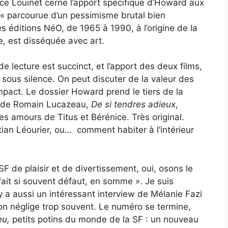
rice Louinet cerne l’apport spécifique d’Howard aux
e « parcourue d’un pessimisme brutal bien
 éditions NéO, de 1965 à 1990, à l’origine de la
e, est disséquée avec art.
de lecture est succinct, et l’apport des deux films,
ous silence. On peut discuter de la valeur des
mpact. Le dossier Howard prend le tiers de la
le de Romain Lucazeau,
De si tendres adieux
,
s amours de Titus et Bérénice. Très original.
ian Léourier, ou… comment habiter à l’intérieur
« SF de plaisir et de divertissement, oui, osons le
fait si souvent défaut, en somme ». Je suis
l y a aussi un intéressant interview de Mélanie Fazi
l’on néglige trop souvent. Le numéro se termine,
eu,
petits potins du monde de la SF : un nouveau