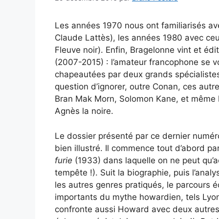
Les années 1970 nous ont familiarisés ave
Claude Lattès), les années 1980 avec ce
Fleuve noir). Enfin, Bragelonne vint et éd
(2007-2015) : l’amateur francophone se vo
chapeautées par deux grands spécialistes 
question d’ignorer, outre Conan, ces autre
Bran Mak Morn, Solomon Kane, et même le
Agnès la noire.
Le dossier présenté par ce dernier numér
bien illustré. Il commence tout d’abord p
furie
(1933) dans laquelle on ne peut qu’adm
tempête !). Suit la biographie, puis l’analy
les autres genres pratiqués, le parcours éd
importants du mythe howardien, tels Lyo
confronte aussi Howard avec deux autres m